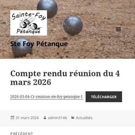
MENU
Ste Foy Pétanque
ET
WIDGETS
Compte rendu réunion du 4
mars 2026
2026-03-04-Cr-reunion-ste-foy-petanque-1
TÉLÉCHARGER
Publié
Auteur
Catégories
31 mars 2026
admin3146
Actualités
le
Navigation
PRÉCÉDENT