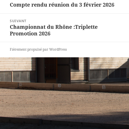
de
Compte rendu réunion du 3 février 2026
Article
l’article
précédent :
SUIVANT
Championnat du Rhône :Triplette
Article
Promotion 2026
suivant :
Fièrement propulsé par WordPress