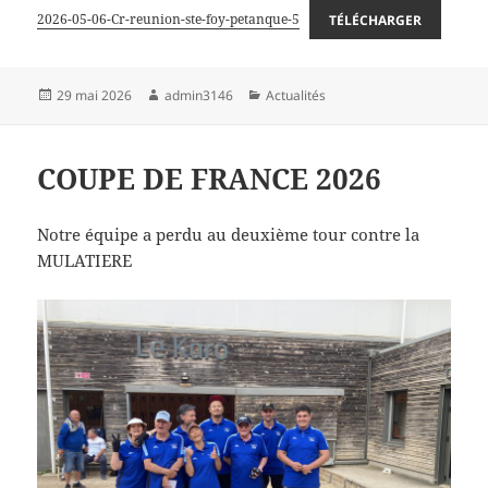
2026-05-06-Cr-reunion-ste-foy-petanque-5
TÉLÉCHARGER
Publié
Auteur
Catégories
29 mai 2026
admin3146
Actualités
le
COUPE DE FRANCE 2026
Notre équipe a perdu au deuxième tour contre la
MULATIERE