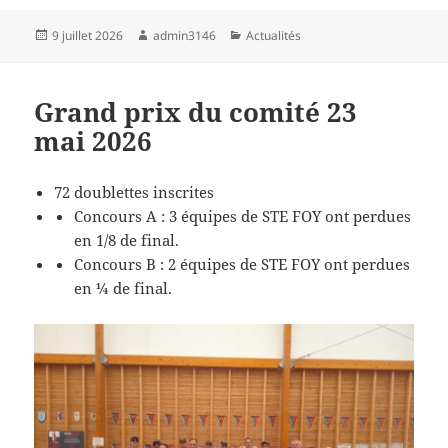
Publié
Auteur
Catégories
9 juillet 2026
admin3146
Actualités
le
Grand prix du comité 23
mai 2026
72 doublettes inscrites
Concours A : 3 équipes de STE FOY ont perdues
en 1/8 de final.
Concours B : 2 équipes de STE FOY ont perdues
en ¼ de final.