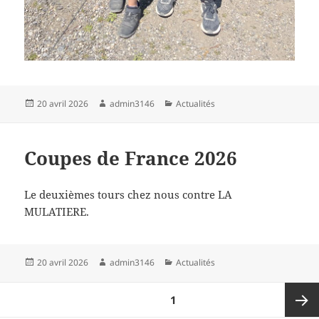
Publié
Auteur
Catégories
20 avril 2026
admin3146
Actualités
le
Coupes de France 2026
Le deuxièmes tours chez nous contre LA
MULATIERE.
Publié
Auteur
Catégories
20 avril 2026
admin3146
Actualités
le
Navigation
PAGE
1
des