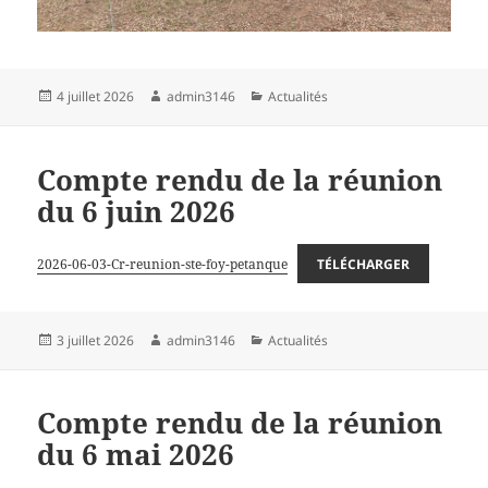
Publié
Auteur
Catégories
4 juillet 2026
admin3146
Actualités
le
Compte rendu de la réunion
du 6 juin 2026
2026-06-03-Cr-reunion-ste-foy-petanque
TÉLÉCHARGER
Publié
Auteur
Catégories
3 juillet 2026
admin3146
Actualités
le
Compte rendu de la réunion
du 6 mai 2026