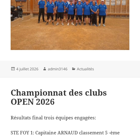
Publié
Auteur
Catégories
4 juillet 2026
admin3146
Actualités
le
Championnat des clubs
OPEN 2026
Résultats final trois équipes engagées:
STE FOY 1: Capitaine ARNAUD classement 5 -ème