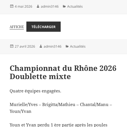
Publié
Auteur
Catégories
4 mai 2026
admin3146
Actualités
le
AFFICHE
TÉLÉCHARGER
Publié
Auteur
Catégories
27 avril 2026
admin3146
Actualités
le
Championnat du Rhône 2026
Doublette mixte
Quatre équipes engagées.
Murielle/Yves – Brigitta/Mathieu – Chantal/Manu –
Youn/Yvan
Youn et Yvan perdu 1 ère partie après les poules