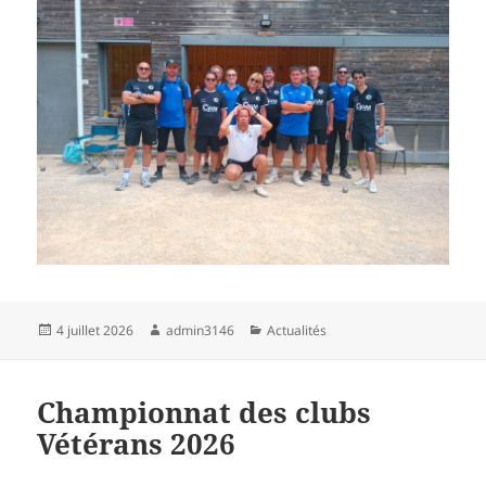
Publié
Auteur
Catégories
4 juillet 2026
admin3146
Actualités
le
Championnat des clubs
Vétérans 2026