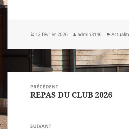
Publié
Auteur
Catégor
12 février 2026
admin3146
Actualit
le
Navigation
de
PRÉCÉDENT
REPAS DU CLUB 2026
l’article
Article
précédent :
SUIVANT