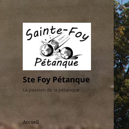
Ste Foy Pétanque
La passion de la pétanque
Accueil