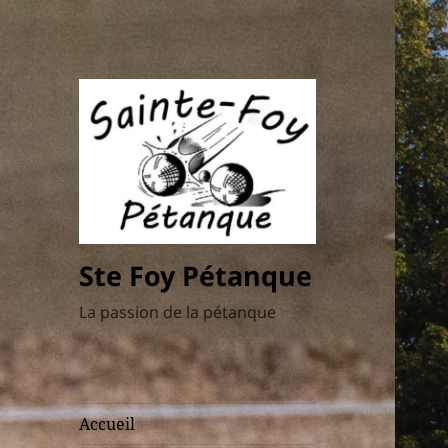
Ste Foy Pétanque
La passion de la pétanque
Accueil