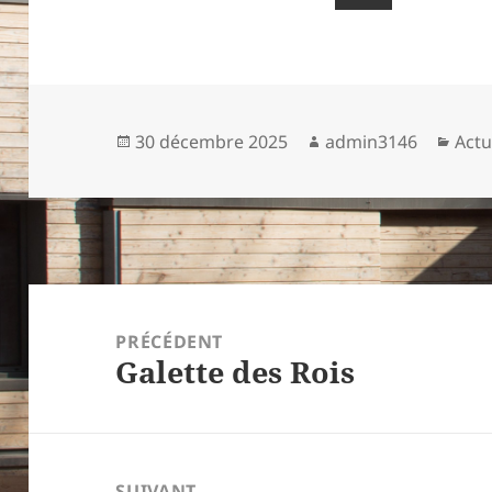
Publié
Auteur
Caté
30 décembre 2025
admin3146
Actu
le
Navigation
de
PRÉCÉDENT
Galette des Rois
l’article
Article
précédent :
SUIVANT