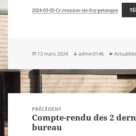
TÉ
2024-03-05-Cr-reunion-ste-foy-petanque
Publié
Auteur
Catégori
13 mars 2024
admin3146
Actualité
le
Navigation
de
PRÉCÉDENT
Compte-rendu des 2 dern
l’article
Article
bureau
précédent :