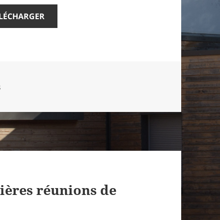
LÉCHARGER
es
s
ières réunions de