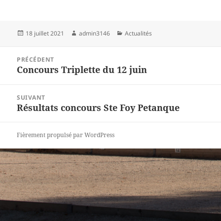
Publié
Auteur
Catégories
18 juillet 2021
admin3146
Actualités
le
Navigation
PRÉCÉDENT
de
Concours Triplette du 12 juin
Article
l’article
précédent :
SUIVANT
Résultats concours Ste Foy Petanque
Article
suivant :
Fièrement propulsé par WordPress