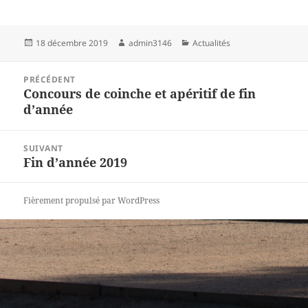
Publié
Auteur
Catégories
18 décembre 2019
admin3146
Actualités
le
Navigation
PRÉCÉDENT
de
Concours de coinche et apéritif de fin
Article
l’article
d’année
précédent :
SUIVANT
Fin d’année 2019
Article
suivant :
Fièrement propulsé par WordPress