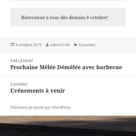
Bienvenue à tous dès demain 8 octobre!
Publié
Auteur
Catégories
8 octobre 2019
admin3146
Actualités
le
Navigation
PRÉCÉDENT
de
Prochaine Mêlée Démêlée avec barbecue
Article
l’article
précédent :
SUIVANT
Evénements à venir
Article
suivant :
Fièrement propulsé par WordPress