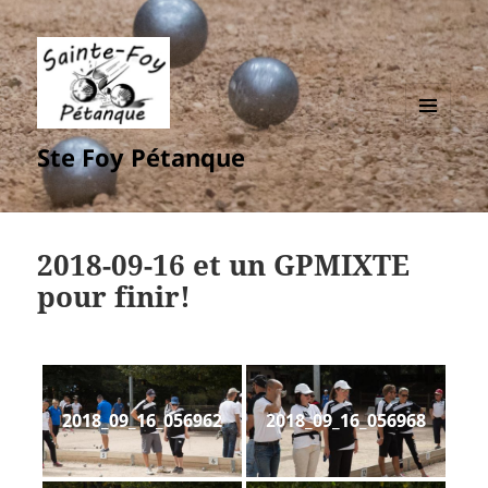
MENU
Ste Foy Pétanque
ET
WIDGETS
2018-09-16 et un GPMIXTE
pour finir!
2018_09_16_056962
2018_09_16_056968