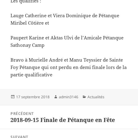
Les qualifiés :
Lauge Catherine et Viera Dominique de Pétanque
Miribel Côtière et
Paupert Karine et Aktas Ulvi de l’Amicale Pétanque
Sathonay Camp
Bravo à Murielle André et Manu Teyssier de Sainte
Foy Pétanque qui ont perdu en demi finale lors de la
partie qualificative
Publié
Auteur
Catégories
17 septembre 2018
admin3146
Actualités
le
Navigation
PRÉCÉDENT
de
2018-09-15 Finale de Pétanque en Fête
Article
l’article
précédent :
SUIVANT