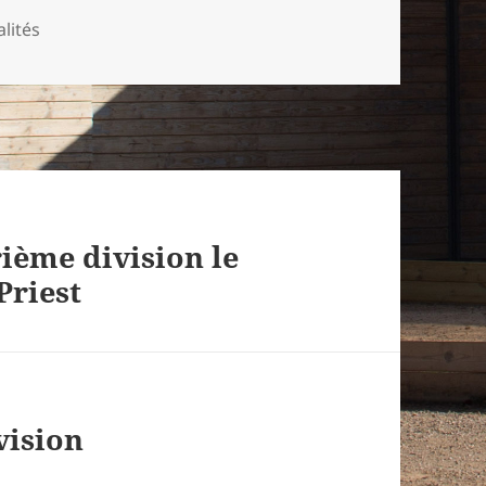
gories
alités
ième division le
Priest
vision