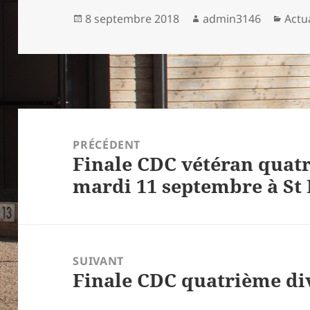
Publié
Auteur
Caté
8 septembre 2018
admin3146
Actu
le
Navigation
de
PRÉCÉDENT
Finale CDC vétéran quatr
l’article
Article
mardi 11 septembre à St 
précédent :
SUIVANT
Finale CDC quatrième di
Article
suivant :