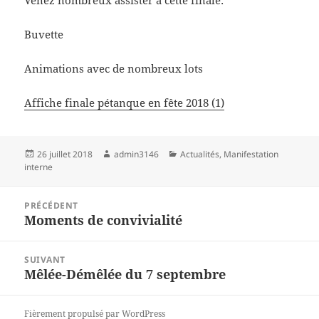
Venez nombreux assister à cette finale:
Buvette
Animations avec de nombreux lots
Affiche finale pétanque en fête 2018 (1)
Publié
Auteur
Catégories
26 juillet 2018
admin3146
Actualités
,
Manifestation
le
interne
Navigation
PRÉCÉDENT
de
Moments de convivialité
Article
l’article
précédent :
SUIVANT
Mêlée-Démêlée du 7 septembre
Article
suivant :
Fièrement propulsé par WordPress