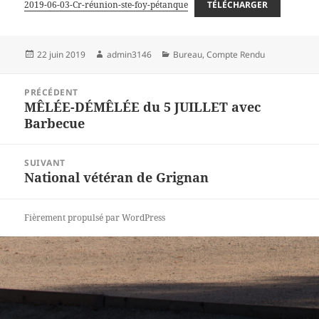
2019-06-03-Cr-réunion-ste-foy-pétanque
TÉLÉCHARGER
Publié
Auteur
Catégories
22 juin 2019
admin3146
Bureau
,
Compte Rendu
le
Navigation
PRÉCÉDENT
de
MÊLÉE-DÉMÊLÉE du 5 JUILLET avec
Article
l’article
Barbecue
précédent :
SUIVANT
National vétéran de Grignan
Article
suivant :
Fièrement propulsé par WordPress