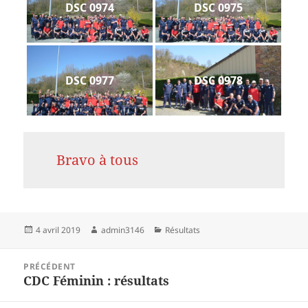
DSC 0974
DSC 0975
DSC 0977
DSC 0978
Bravo à tous
Publié
Auteur
Catégories
4 avril 2019
admin3146
Résultats
le
Navigation
PRÉCÉDENT
de
CDC Féminin : résultats
Article
l’article
précédent :