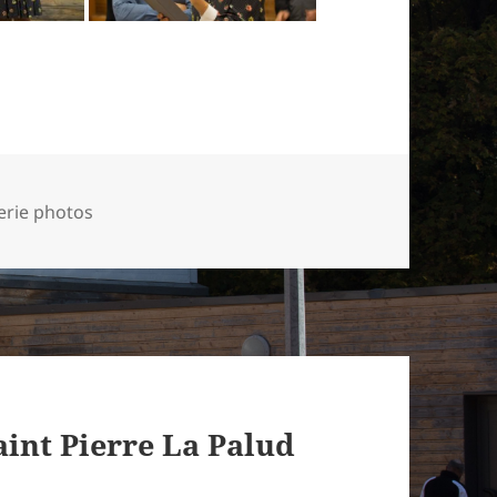
égories
erie photos
int Pierre La Palud