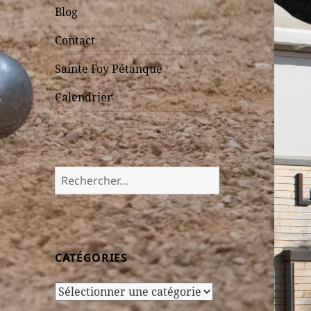
Blog
Contact
Sainte Foy Pétanque
Calendrier
Rechercher :
CATÉGORIES
Catégories