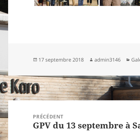
Publié
Auteur
Cat
17 septembre 2018
admin3146
Gal
le
Navigation
de
PRÉCÉDENT
GPV du 13 septembre à Sa
l’article
Article
précédent :