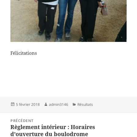
Félicitations
Publié
Auteur
Catégories
5 février 2018
admin3146
Résultats
le
Navigation
PRÉCÉDENT
de
Règlement intérieur : Horaires
Article
l’article
d’ouverture du boulodrome
précédent :