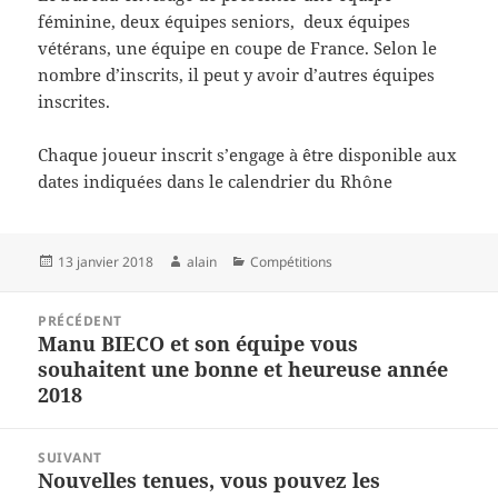
féminine, deux équipes seniors, deux équipes
vétérans, une équipe en coupe de France. Selon le
nombre d’inscrits, il peut y avoir d’autres équipes
inscrites.
Chaque joueur inscrit s’engage à être disponible aux
dates indiquées dans le calendrier du Rhône
Publié
Auteur
Catégories
13 janvier 2018
alain
Compétitions
le
Navigation
PRÉCÉDENT
de
Manu BIECO et son équipe vous
Article
l’article
souhaitent une bonne et heureuse année
précédent :
2018
SUIVANT
Nouvelles tenues, vous pouvez les
Article