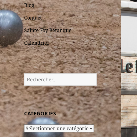
Blog
Contact
Sainte Foy Pétanque
Calendrier
Rechercher :
CATÉGORIES
Catégories