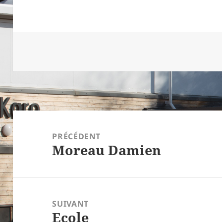
Navigation
de
PRÉCÉDENT
Moreau Damien
l’article
Article
précédent :
SUIVANT
Ecole
Article