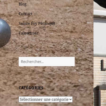
Blog
Contact
Sainte Foy Pétanque
Calendrier
Rechercher :
CATÉGORIES
Catégories