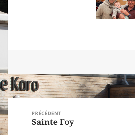
Navigation
de
PRÉCÉDENT
Sainte Foy
l’article
Article
précédent :