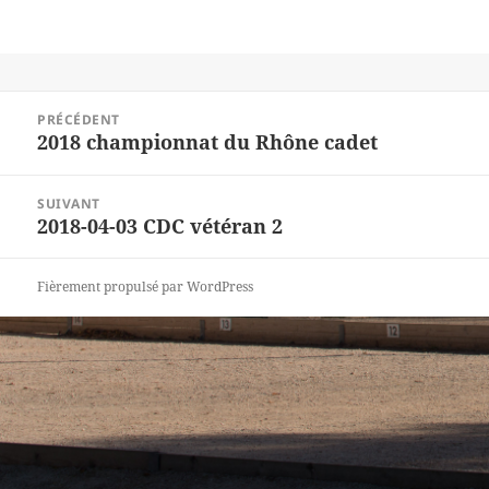
Navigation
PRÉCÉDENT
de
2018 championnat du Rhône cadet
Article
l’article
précédent :
SUIVANT
2018-04-03 CDC vétéran 2
Article
suivant :
Fièrement propulsé par WordPress