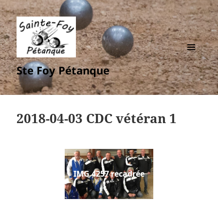
MENU
Ste Foy Pétanque
ET
WIDGETS
2018-04-03 CDC vétéran 1
IMG 4257 recadrée